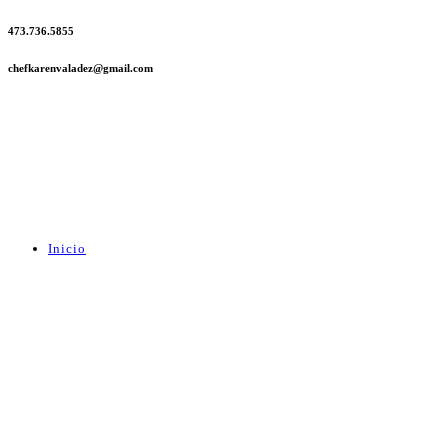
473.736.5855
chefkarenvaladez@gmail.com
Inicio