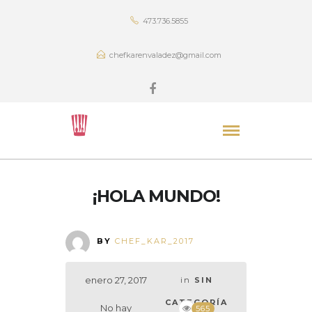
473.736.5855
chefkarenvaladez@gmail.com
¡HOLA MUNDO!
BY
CHEF_KAR_2017
enero 27, 2017
in
SIN
CATEGORÍA
No hay
565